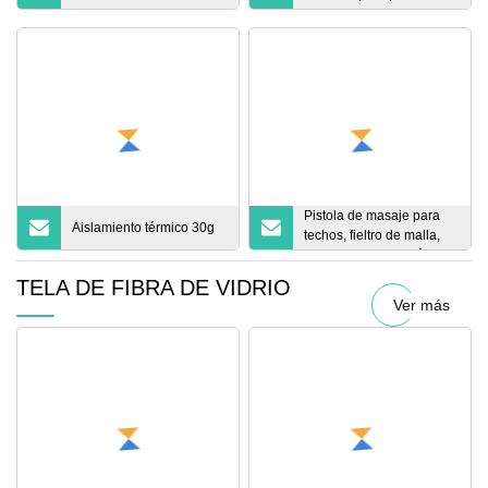
temperatura sin
PVC de alta resistencia,
deformación
capa estabilizada con
fibra de vidrio
Pistola de masaje para
Aislamiento térmico 30g
techos, fieltro de malla,
resistente al agua, álcali
recubierto 4*4
TELA DE FIBRA DE VIDRIO
Ver más