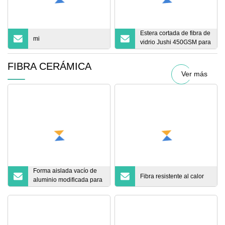
Estera cortada de fibra de
mi
vidrio Jushi 450GSM para
procesamiento de
colocación manual
FIBRA CERÁMICA
Ver más
Forma aislada vacío de
Fibra resistente al calor
aluminio modificada para
requisitos particulares de
la fibra cerámica del
aislamiento térmico