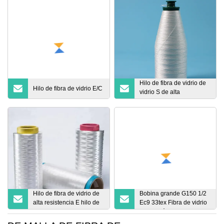
Hilo de fibra de vidrio de
Hilo de fibra de vidrio E/C
vidrio S de alta
resistencia para anti
Hilo de fibra de vidrio de
Bobina grande G150 1/2
alta resistencia E hilo de
Ec9 33tex Fibra de vidrio
fibra de vidrio para
Yarnget último precio
tejer/hacer punto/anti