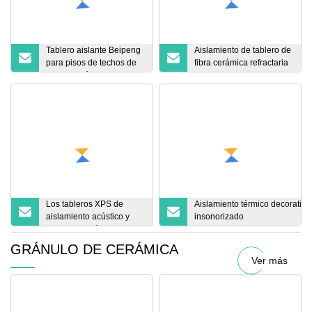
Tablero aislante Beipeng
Aislamiento de tablero de
para pisos de techos de
fibra cerámica refractaria
construcción Tablero de
Dayawool para hornos
espuma aislante PIR
industriales
Tablero de espuma de
poliuretano
Los tableros XPS de
Aislamiento térmico decorativo
aislamiento acústico y
insonorizado
aislamiento térmico se
EPS/poliestireno/PU/poliureta
utilizan para techos de
sándwich ignífugo de lana de 
GRÁNULO DE CERÁMICA
edificios.
para materiales de construcció
Ver más