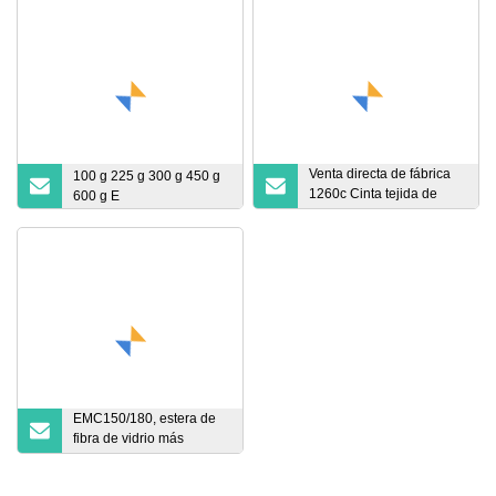
Venta directa de fábrica
100 g 225 g 300 g 450 g
1260c Cinta tejida de
600 g E
aislamiento de fibra
cerámica
EMC150/180, estera de
fibra de vidrio más
delgada para techo de
vehículos