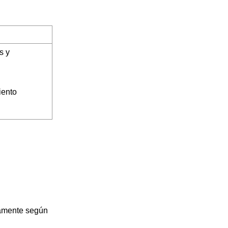
s y
iento
damente según