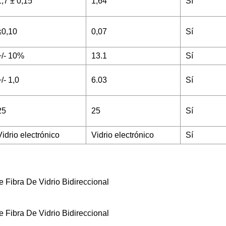
1,7 ± 0,15
1,64
Sí
≤0,10
0,07
Sí
+/- 10%
13.1
Sí
+/- 1,0
6.03
Sí
25
25
Sí
Vidrio electrónico
Vidrio electrónico
Sí