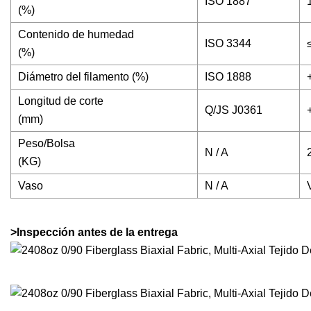
ISO 1887
(%)
Contenido de humedad
ISO 3344
(%)
Diámetro del filamento (%)
ISO 1888
Longitud de corte
Q/JS J0361
(mm)
Peso/Bolsa
N / A
(KG)
Vaso
N / A
>Inspección antes de la entrega