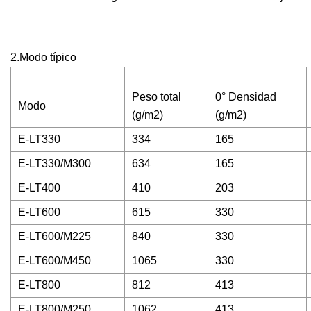
2.Modo típico
Peso total
0° Densidad
Modo
(g/m2)
(g/m2)
E-LT330
334
165
E-LT330/M300
634
165
E-LT400
410
203
E-LT600
615
330
E-LT600/M225
840
330
E-LT600/M450
1065
330
E-LT800
812
413
E-LT800/M250
1062
413