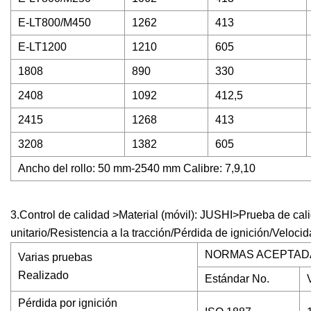
E-LT800/M450
1262
413
E-LT1200
1210
605
1808
890
330
2408
1092
412,5
2415
1268
413
3208
1382
605
Ancho del rollo: 50 mm-2540 mm Calibre: 7,9,10
3.Control de calidad >Material (móvil): JUSHI>Prueba de cali
unitario/Resistencia a la tracción/Pérdida de ignición/Vel
NORMAS ACEPTAD
Varias pruebas
Realizado
Estándar No.
Pérdida por ignición