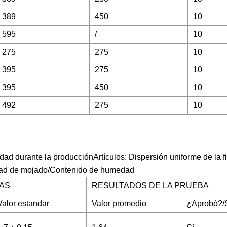
389
450
10
595
/
10
275
275
10
395
275
10
395
450
10
492
275
10
dad durante la producciónArtículos: Dispersión uniforme de la f
ocidad de mojado/Contenido de humedad
AS
RESULTADOS DE LA PRUEBA
Valor estandar
Valor promedio
¿Aprobó?/S