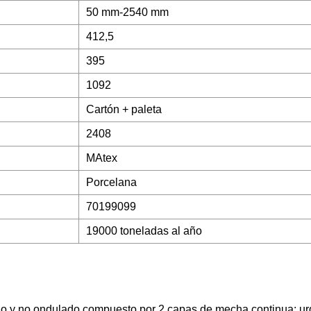
50 mm-2540 mm
412,5
395
1092
Cartón + paleta
2408
MAtex
Porcelana
70199099
19000 toneladas al año
osido y no ondulado compuesto por 2 capas de mecha continua: ur