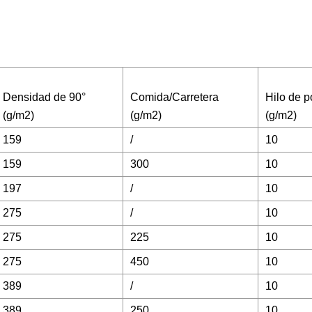
Densidad de 90°
Comida/Carretera
Hilo de p
(g/m2)
(g/m2)
(g/m2)
159
/
10
159
300
10
197
/
10
275
/
10
275
225
10
275
450
10
389
/
10
389
250
10