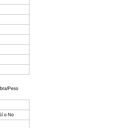
ibra/Peso
í o No