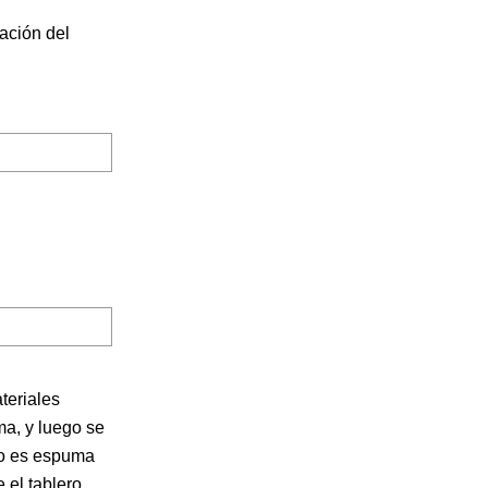
ación del
teriales
, y ​​luego se
ico es espuma
 el tablero