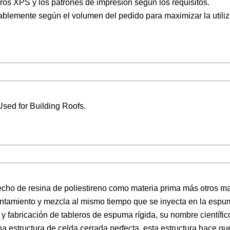
eros XPS y los patrones de impresión según los requisitos.
blemente según el volumen del pedido para maximizar la utiliz
hecho de resina de poliestireno como materia prima más otros ma
ntamiento y mezcla al mismo tiempo que se inyecta en la espuma
 y fabricación de tableros de espuma rígida, su nombre científ
a estructura de celda cerrada perfecta, esta estructura hace que