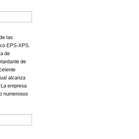
de las
rmico EPS-XPS.
ía de
etardante de
xcelente
nual alcanza
. La empresa
ido numerosos