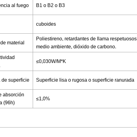
ncia al fuego
B1 o B2 o B3
cuboides
Poliestireno, retardantes de llama respetuosos
 de material
medio ambiente, dióxido de carbono.
tividad
≤0,030W/M*K
a
 de superficie
Superficie lisa o rugosa o superficie ranurada
e absorción
≤1,0%
a (96h)