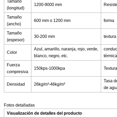
Tamaño
1200-9000 mm
Resiste
(longitud)
Tamaño
600 mm o 1200 mm
forma
(ancho)
Tamaño
30-200 mm
textura
(espesor)
Azul, amarillo, naranja, rojo, verde,
conduc
Color
blanco, negro, etc.
térmic
Fuerza
150kps-1000kpa
Textura
compresiva
Tasa d
Densidad
26kg/m³-46kg/m³
de agu
Fotos detalladas
Visualización de detalles del producto