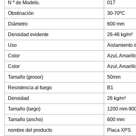
N º de Modelo.
017
Obstinación
30-70ºC
Diámetro
600 mm
Densidad evidente
26-46 kg/m³
Uso
Aislamiento d
Color
Azul, Amarill
Color
Azul, Amarill
Tamaño (grosor)
50mm
Resistencia al fuego
B1
Densidad
26 kg/m³
Tamaño (largo)
1200 mm-90
Tamaño (ancho)
600 mm
nombre del producto
Placa XPS