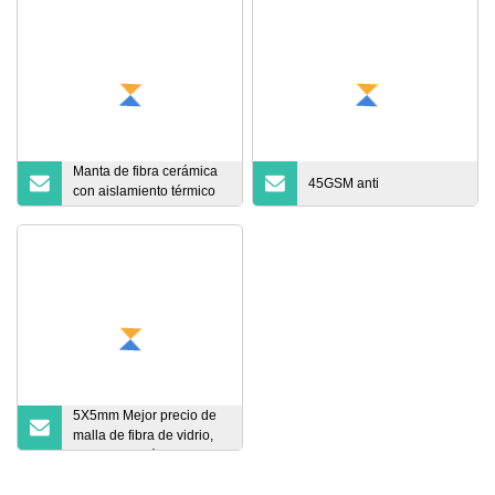
Manta de fibra cerámica
45GSM anti
con aislamiento térmico
Luyangwool para material
aislante de alta
temperatura
5X5mm Mejor precio de
malla de fibra de vidrio,
malla azul mármol, malla
uniforme