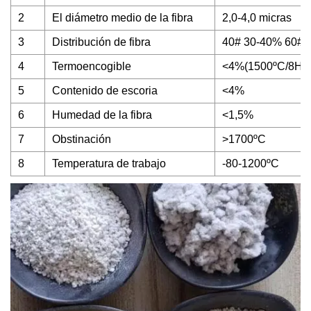
2
El diámetro medio de la fibra
2,0-4,0 micras
3
Distribución de fibra
40# 30-40% 60#
4
Termoencogible
<4%(1500ºC/8H)
5
Contenido de escoria
<4%
6
Humedad de la fibra
<1,5%
7
Obstinación
>1700ºC
8
Temperatura de trabajo
-80-1200ºC