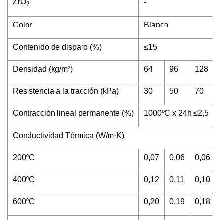
ZrO
-
2
Color
Blanco
Contenido de disparo (%)
≤15
Densidad (kg/m³)
64
96
128
Resistencia a la tracción (kPa)
30
50
70
Contracción lineal permanente (%)
1000ºC x 24h ≤2,5
Conductividad Térmica (W/m·K)
200ºC
0,07
0,06
0,06
400ºC
0,12
0,11
0,10
600ºC
0,20
0,19
0,18