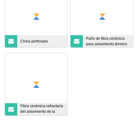
Paño de fibra cerámica
China perforada
para aislamiento térmico
Fibra cerámica refractaria
del aislamiento de la
manta de alta calidad de
las lanas del aislamiento
resistente al calor