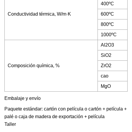
400ºC
Conductividad térmica, W/m·K
600ºC
800ºC
1000ºC
Al2O3
SiO2
Composición química, %
ZrO2
-
cao
-
MgO
-
Embalaje y envío
Paquete estándar: cartón con película o cartón + película +
palé o caja de madera de exportación + película
Taller