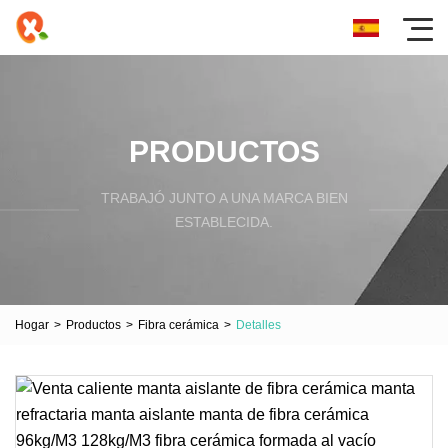
PRODUCTOS
TRABAJÓ JUNTO A UNA MARCA BIEN
ESTABLECIDA.
Hogar
>
Productos
>
Fibra cerámica
>
Detalles