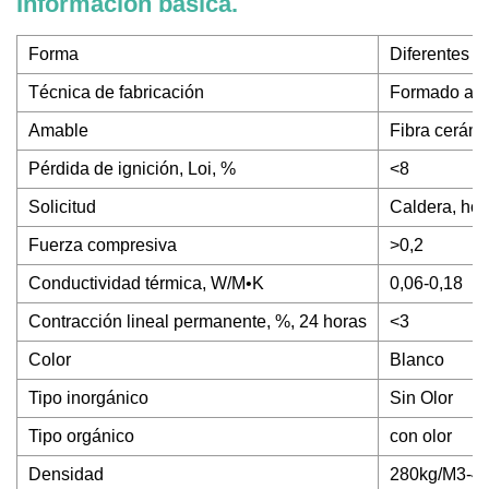
Información básica.
Forma
Diferentes f
Técnica de fabricación
Formado al 
Amable
Fibra cerámi
Pérdida de ignición, Loi, %
<8
Solicitud
Caldera, horn
Fuerza compresiva
>0,2
Conductividad térmica, W/M•K
0,06-0,18
Contracción lineal permanente, %, 24 horas
<3
Color
Blanco
Tipo inorgánico
Sin Olor
Tipo orgánico
con olor
Densidad
280kg/M3-4