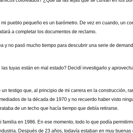
micos coloreados? ¿Qué tal las tejas que se curvan en los bo
 de mi pueblo pequeño es un barómetro. De vez en cuando, un co
ayudará a completar los documentos de reclamo.
a y no pasó mucho tiempo para descubrir una serie de demandas
las tuyas están en mal estado? Decidí investigarlo y aprovecha
e un testigo que, al principio de mi carrera en la construcción,
mediados de la década de 1970 y no recuerdo haber visto ningu
rataba de un techo que hacía tiempo que debía retirarse.
i familia en 1986. En ese momento, todo lo que podía permitirm
 industria. Después de 23 años, todavía estaban en muy buenas 