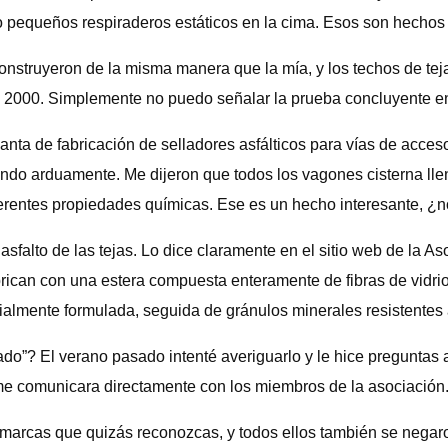
ro pequeños respiraderos estáticos en la cima. Esos son hechos
onstruyeron de la misma manera que la mía, y los techos de tej
 y 2000. Simplemente no puedo señalar la prueba concluyente e
nta de fabricación de selladores asfálticos para vías de acceso
ando arduamente. Me dijeron que todos los vagones cisterna lle
iferentes propiedades químicas. Ese es un hecho interesante, ¿
sfalto de las tejas. Lo dice claramente en el sitio web de la As
fabrican con una estera compuesta enteramente de fibras de vidri
cialmente formulada, seguida de gránulos minerales resistentes 
ado”? El verano pasado intenté averiguarlo y le hice preguntas 
me comunicara directamente con los miembros de la asociación
, marcas que quizás reconozcas, y todos ellos también se negar