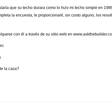
ustaría que su techo durara como lo hizo mi techo simple en 1
ompleta la encuesta, le proporcionaré, sin costo alguno, los re
quese con él a través de su sitio web en www.askthebuilder.c
im:
a
de la casa?