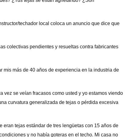
rdes? ¿Tus tejas se están agrietando? ¿Son
nstructor/techador local coloca un anuncio que dice que
 colectivas pendientes y resueltas contra fabricantes
r mis más de 40 años de experiencia en la industria de
 rara vez se veían fracasos como usted y yo estamos viendo
na curvatura generalizada de tejas o pérdida excesiva
e eran tejas estándar de tres lengüetas con 15 años de
condiciones y no había goteras en el techo. Mi casa no