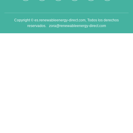
Copyright © es.renewableenergy-direct.com, Todos los derechos
reservados.
zora@renewableenergy-direct.com